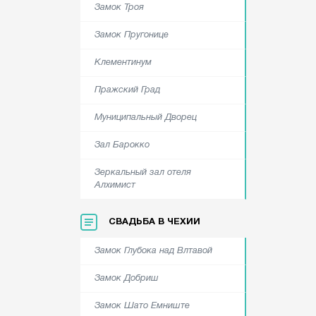
Замок Троя
Замок Пругонице
Клементинум
Пражский Град
Муниципальный Дворец
Зал Барокко
Зеркальный зал отеля
Алхимист
СВАДЬБА В ЧЕХИИ
Замок Глубока над Влтавой
Замок Добриш
Замок Шато Емниште