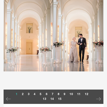
1
2
3
4
5
6
7
8
9
10
11
12
13
14
15