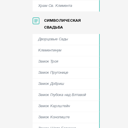
Храм Cв. Климента
СИМВОЛИЧЕСКАЯ
СВАДЬБА
Дворцовые Сады
Клементинум
Замок Троя
Замок Пругонице
Замок Добриш
Замок Глубока над Влтавой
Замок Карлштейн
Замок Конопиште