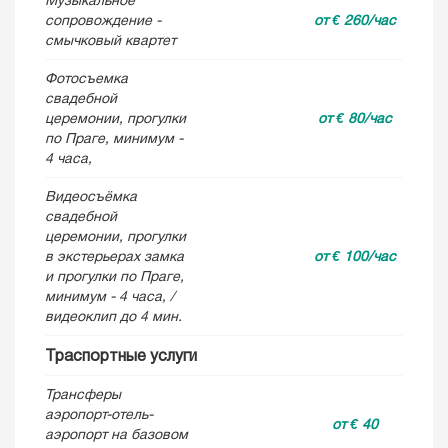
Музыкальное
сопровождение -
от € 260/час
смычковый квартет
Фотосъемка
свадебной
церемонии, прогулки
от € 80/час
по Праге, минимум -
4 часа,
Видеосъёмка
свадебной
церемонии, прогулки
в экстерьерах замка
от € 100/час
и прогулки по Праге,
минимум - 4 часа, /
видеоклип до 4 мин.
Траспортные услуги
Трансферы
аэропоpт-отель-
от € 40
аэропорт на базовом