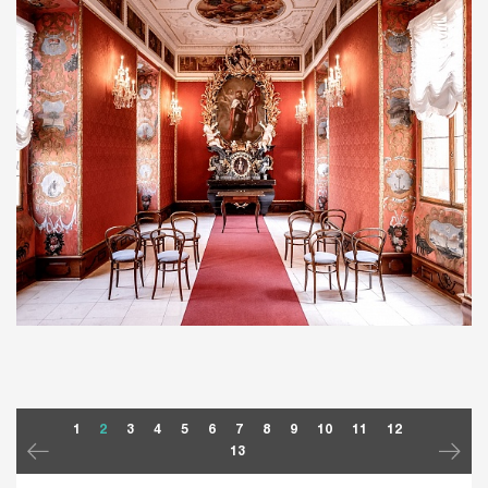
1
2
3
4
5
6
7
8
9
10
11
12
13