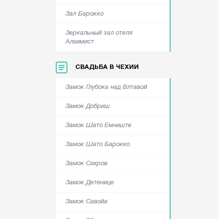
Зал Барокко
Зеркальный зал отеля
Алхимист
СВАДЬБА В ЧЕХИИ
Замок Глубока над Влтавой
Замок Добриш
Замок Шато Емниште
Замок Шато Барокко
Замок Сихров
Замок Детенице
Замок Савойа